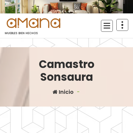
Saltar
al
contenido
MUEBLES BIEN HECHOS
Camastro
Sonsaura
Inicio
-