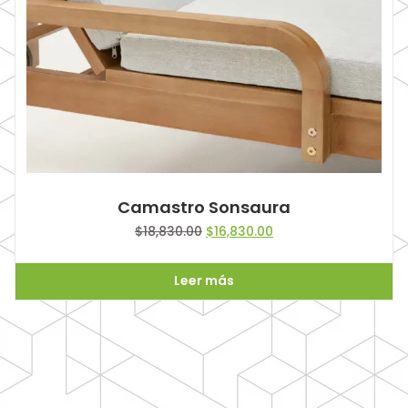
Camastro Sonsaura
Original
Current
$
18,830.00
$
16,830.00
price
price
was:
is:
Leer más
$18,830.00.
$16,830.00.