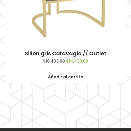
Sillon gris Caravagio // Outlet
Original
Current
$
16,433.00
$
14,433.00
price
price
was:
is:
Añadir al carrito
$16,433.00.
$14,433.00.