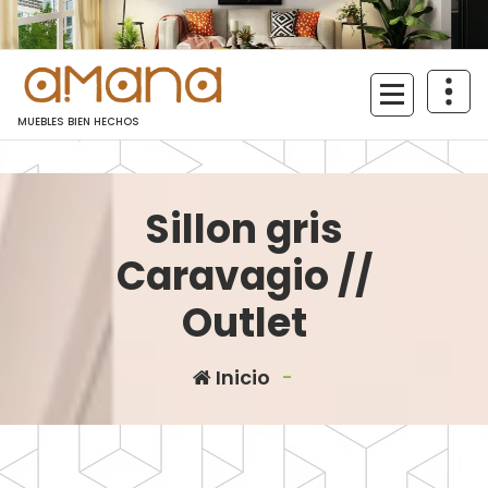
Saltar
al
contenido
MUEBLES BIEN HECHOS
Sillon gris
Caravagio //
Outlet
Inicio
-