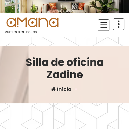
Saltar
al
contenido
MUEBLES BIEN HECHOS
Silla de oficina
Zadine
Inicio
-