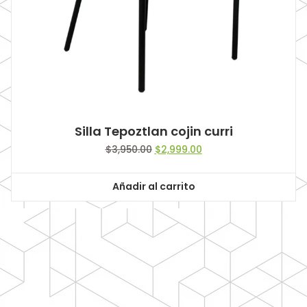
Silla Tepoztlan cojin curri
Original
Current
$
3,950.00
$
2,999.00
price
price
was:
is:
Añadir al carrito
$3,950.00.
$2,999.00.