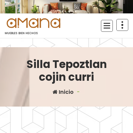
Saltar
al
contenido
MUEBLES BIEN HECHOS
Silla Tepoztlan
cojin curri
Inicio
-