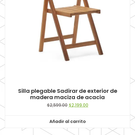
Silla plegable Sadirar de exterior de
madera maciza de acacia
Original
Current
$
2,599.00
$
2,199.00
price
price
was:
is:
Añadir al carrito
$2,599.00.
$2,199.00.