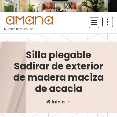
Saltar
al
contenido
MUEBLES BIEN HECHOS
Silla plegable
Sadirar de exterior
de madera maciza
de acacia
Inicio
-