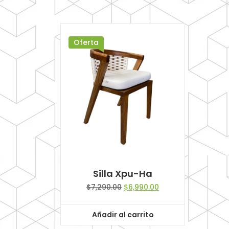
Oferta
Silla Xpu-Ha
Original
Current
$
7,290.00
$
6,990.00
price
price
was:
is:
Añadir al carrito
$7,290.00.
$6,990.00.