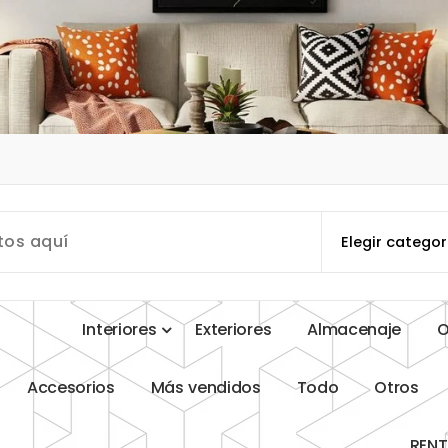
I
n
t
e
r
i
o
r
e
s
E
x
t
e
r
i
o
r
e
s
A
l
m
a
c
e
n
a
j
e
A
c
c
e
s
o
r
i
o
s
M
á
s
v
e
n
d
i
d
o
s
T
o
d
o
O
t
r
o
s
R
E
N