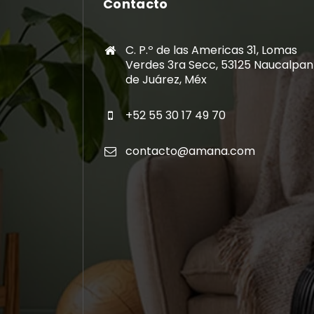
Contacto
C. P.º de las Americas 31, Lomas
Verdes 3ra Secc, 53125 Naucalpan
de Juárez, Méx
+52 55 30 17 49 70
contacto@amana.com