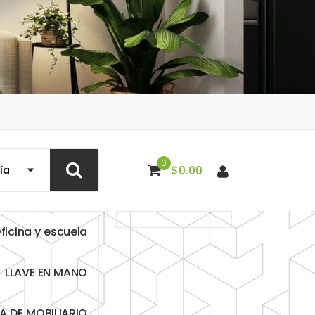
0
$
0.00
O
f
i
c
i
n
a
y
e
s
c
u
e
l
a
L
L
A
V
E
E
N
M
A
N
O
T
A
D
E
M
O
B
I
L
I
A
R
I
O