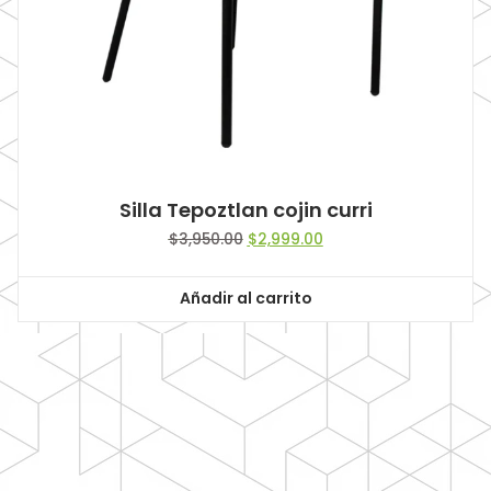
Silla Tepoztlan cojin curri
Original
Current
$
3,950.00
$
2,999.00
price
price
was:
is:
Añadir al carrito
$3,950.00.
$2,999.00.