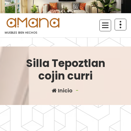
Saltar
al
contenido
MUEBLES BIEN HECHOS
Silla Tepoztlan
cojin curri
Inicio
-