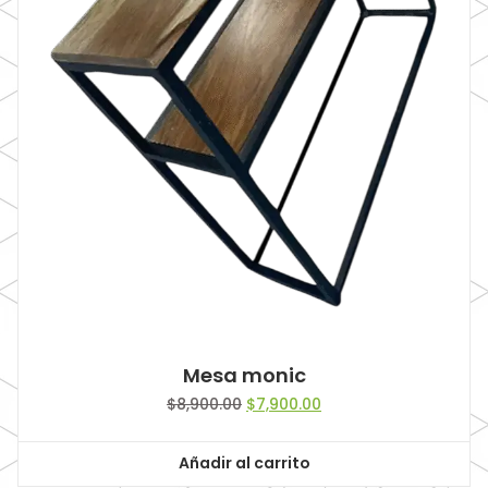
Mesa monic
Original
Current
$
8,900.00
$
7,900.00
price
price
was:
is:
Añadir al carrito
$8,900.00.
$7,900.00.