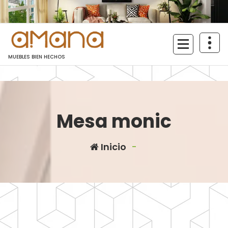
Saltar
al
contenido
MUEBLES BIEN HECHOS
Mesa monic
Inicio
-