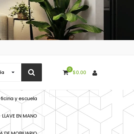
0
$
0.00
O
f
i
c
i
n
a
y
e
s
c
u
e
l
a
L
L
A
V
E
E
N
M
A
N
O
T
A
D
E
M
O
B
I
L
I
A
R
I
O