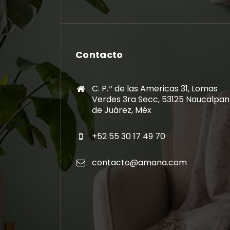
Contacto
C. P.º de las Americas 31, Lomas
Verdes 3ra Secc, 53125 Naucalpan
de Juárez, Méx
+52 55 30 17 49 70
contacto@amana.com