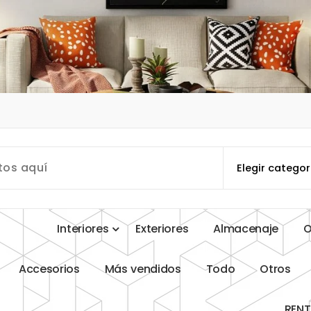
I
n
t
e
r
i
o
r
e
s
E
x
t
e
r
i
o
r
e
s
A
l
m
a
c
e
n
a
j
e
A
c
c
e
s
o
r
i
o
s
M
á
s
v
e
n
d
i
d
o
s
T
o
d
o
O
t
r
o
s
R
E
N