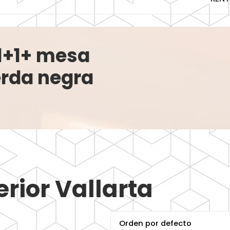
+1+1+ mesa
erda negra
erior Vallarta