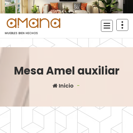
Saltar
al
contenido
MUEBLES BIEN HECHOS
Mesa Amel auxiliar
Inicio
-