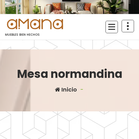
Saltar
al
contenido
MUEBLES BIEN HECHOS
Mesa normandina
Inicio
-