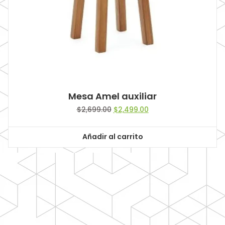
Mesa Amel auxiliar
Original
Current
$
2,699.00
$
2,499.00
price
price
was:
is:
Añadir al carrito
$2,699.00.
$2,499.00.