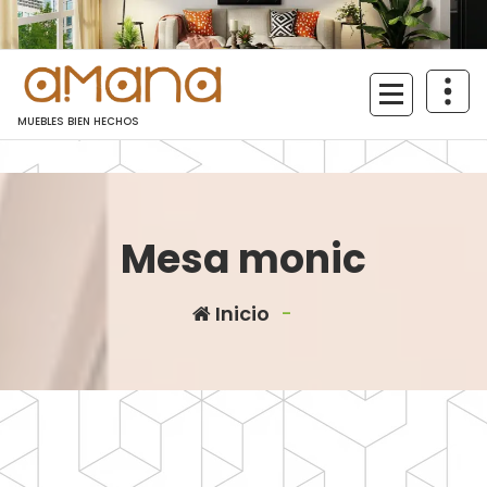
Saltar
al
contenido
MUEBLES BIEN HECHOS
Mesa monic
Inicio
-