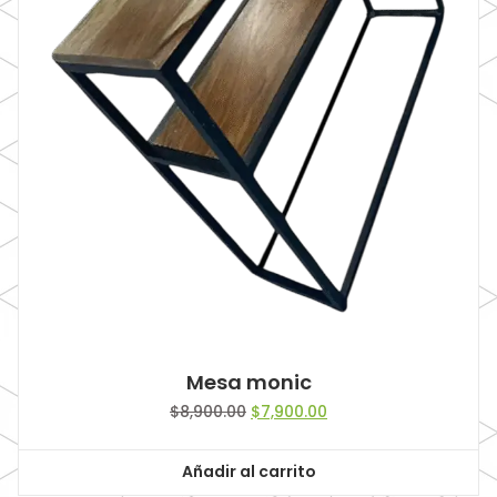
Mesa monic
Original
Current
$
8,900.00
$
7,900.00
price
price
was:
is:
Añadir al carrito
$8,900.00.
$7,900.00.