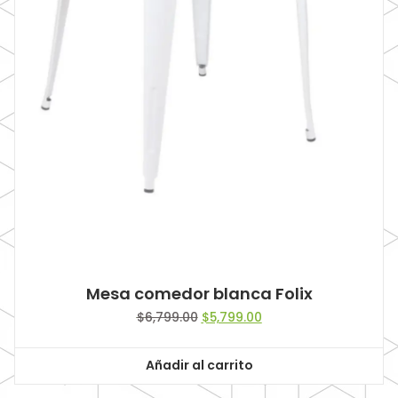
Mesa comedor blanca Folix
Original
Current
$
6,799.00
$
5,799.00
price
price
was:
is:
Añadir al carrito
$6,799.00.
$5,799.00.