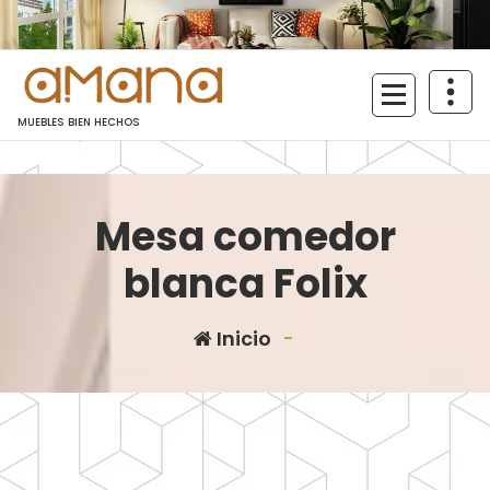
Saltar
al
contenido
MUEBLES BIEN HECHOS
Mesa comedor
blanca Folix
Inicio
-