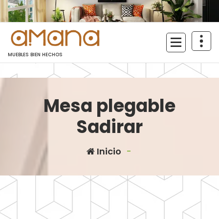
Saltar
al
contenido
MUEBLES BIEN HECHOS
Mesa plegable
Sadirar
Inicio
-