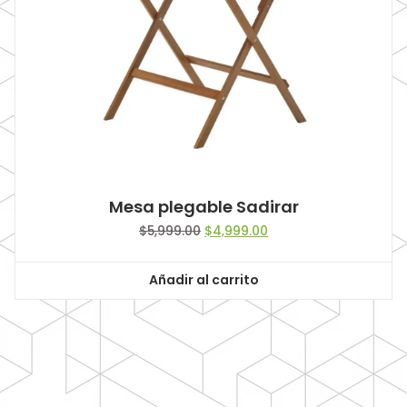
Mesa plegable Sadirar
Original
Current
$
5,999.00
$
4,999.00
price
price
was:
is:
Añadir al carrito
$5,999.00.
$4,999.00.