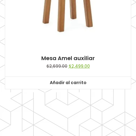
Mesa Amel auxiliar
Original
Current
$
2,699.00
$
2,499.00
price
price
was:
is:
Añadir al carrito
$2,699.00.
$2,499.00.