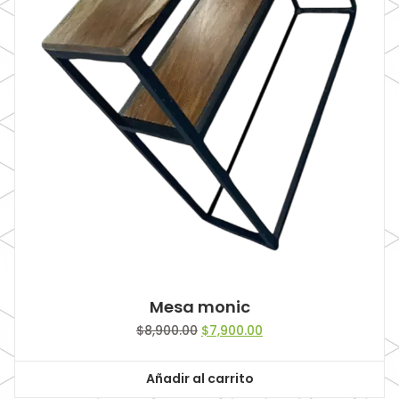
Mesa monic
Original
Current
$
8,900.00
$
7,900.00
price
price
was:
is:
Añadir al carrito
$8,900.00.
$7,900.00.