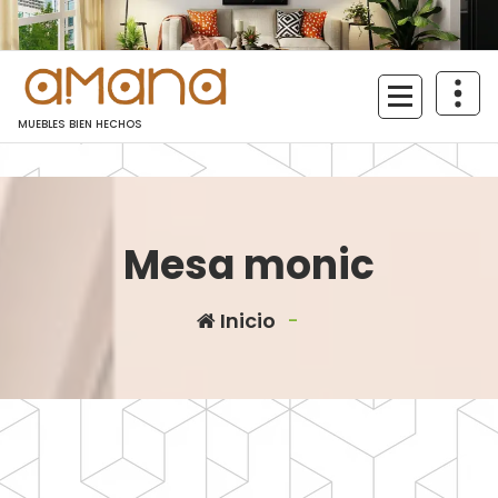
Saltar
al
contenido
MUEBLES BIEN HECHOS
Mesa monic
Inicio
-