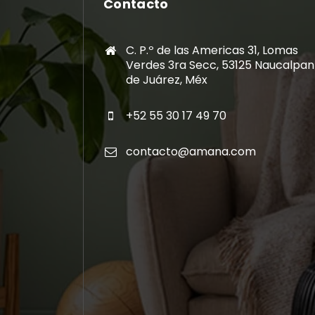
Contacto
C. P.º de las Americas 31, Lomas
Verdes 3ra Secc, 53125 Naucalpan
de Juárez, Méx
+52 55 30 17 49 70
contacto@amana.com