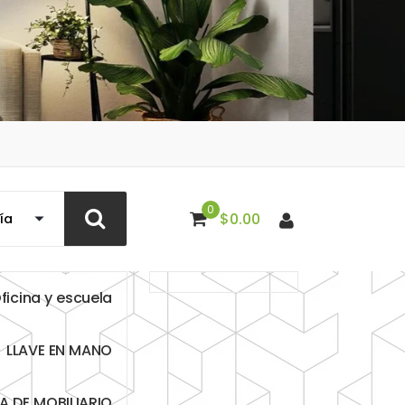
0
$
0.00
O
f
i
c
i
n
a
y
e
s
c
u
e
l
a
L
L
A
V
E
E
N
M
A
N
O
T
A
D
E
M
O
B
I
L
I
A
R
I
O