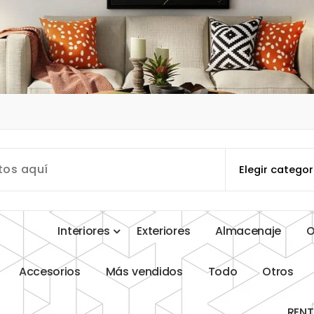
I
n
t
e
r
i
o
r
e
s
E
x
t
e
r
i
o
r
e
s
A
l
m
a
c
e
n
a
j
e
A
c
c
e
s
o
r
i
o
s
M
á
s
v
e
n
d
i
d
o
s
T
o
d
o
O
t
r
o
s
R
E
N