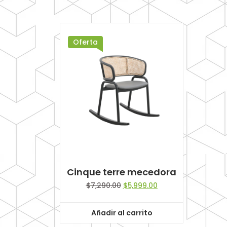
Oferta
Cinque terre mecedora
Original
Current
$
7,290.00
$
5,999.00
price
price
was:
is:
Añadir al carrito
$7,290.00.
$5,999.00.