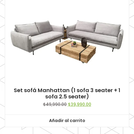
Set sofá Manhattan (1 sofa 3 seater + 1
sofa 2.5 seater)
Original
Current
$
49,990.00
$
39,990.00
price
price
was:
is:
Añadir al carrito
$49,990.00.
$39,990.00.