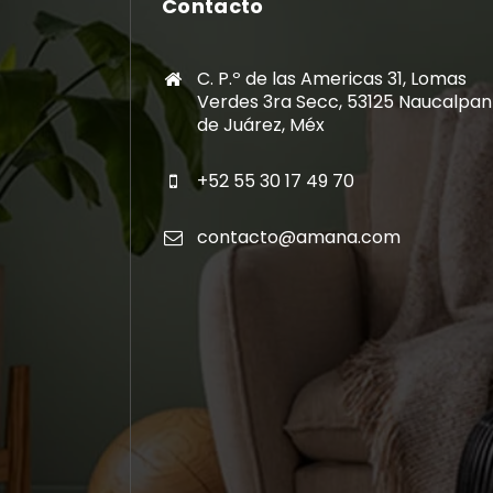
Contacto
C. P.º de las Americas 31, Lomas
Verdes 3ra Secc, 53125 Naucalpan
de Juárez, Méx
+52 55 30 17 49 70
contacto@amana.com