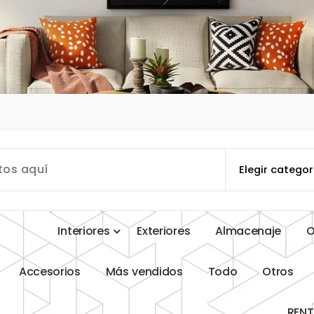
I
n
t
e
r
i
o
r
e
s
E
x
t
e
r
i
o
r
e
s
A
l
m
a
c
e
n
a
j
e
A
c
c
e
s
o
r
i
o
s
M
á
s
v
e
n
d
i
d
o
s
T
o
d
o
O
t
r
o
s
R
E
N